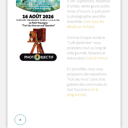
à 19h. Expositions, résidence
d'artiste, atelier jeune public.
Venez d"couvrir à quel point
la photographie peut être
diversifiée ! (
voir tous les
détails sur le flyer
).
Comme chaque année le
"Café éphémère" vous
proposera tout au long de
cette journée, boissons et
restauration (
voir le menu
).
En parrallèle, nous vous
proposons des expositions
"hors les murs" dans trois
galeries des communes du
Sud Touraine (
voir le
programme
).
+