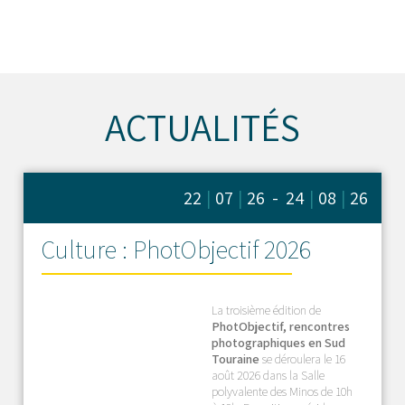
ACTUALITÉS
22
|
07
|
26 - 24
|
08
|
26
Culture : PhotObjectif 2026
La troisième édition de
PhotObjectif, rencontres
photographiques en Sud
Touraine
se déroulera le 16
août 2026 dans la Salle
polyvalente des Minos de 10h