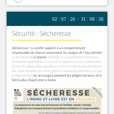
02
|
07
|
26 - 31
|
08
|
26
Sécurité : Sécheresse
Sécheresse : Le préfet appelle à un comportement
responsable de chacun concernant les usages de l’eau potable
:
il est demandé
à chacun
d’adopter un comportement économe,
solidaire et responsable vis-à-vis de la ressource en eau, notamment
à partir du réseau d’eau potable, y compris en dehors des périodes et
des zones de restriction.
Ainsi, dans la mesure du possible et sur tout
le département,
les arrosages pendant les plages horaires où il
fait le plus chaud sont à éviter
.