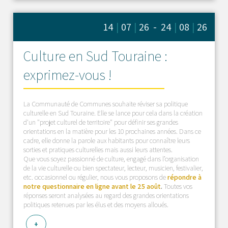
14
|
07
|
26 - 24
|
08
|
26
Culture en Sud Touraine :
exprimez-vous !
La Communauté de Communes souhaite réviser sa politique
culturelle en Sud Touraine. Elle se lance pour cela dans la création
d'un "projet culturel de territoire" pour définir ses grandes
orientations en la matière pour les 10 prochaines années. Dans ce
cadre, elle donne la parole aux habitants pour connaître leurs
sorties et pratiques culturelles mais aussi leurs attentes.
Que vous soyez passionné de culture, engagé dans l’organisation
de la vie culturelle ou bien spectateur, lecteur, musicien, festivalier,
etc. occasionnel ou régulier, nous vous proposons de
répondre à
notre questionnaire en ligne avant le 25 août
.
Toutes vos
réponses seront analysées au regard des grandes orientations
politiques retenues par les élus et des moyens alloués.
+