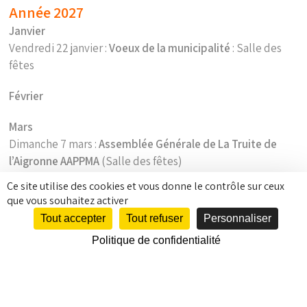
Année 2027
Janvier
Vendredi 22 janvier :
Voeux de la municipalité
: Salle des
fêtes
Février
Mars
Dimanche 7 mars :
Assemblée Générale de La Truite de
l’Aigronne AAPPMA
(Salle des fêtes)
Ce site utilise des cookies et vous donne le contrôle sur ceux
Avril
que vous souhaitez activer
Tout accepter
Tout refuser
Personnaliser
Mai
Politique de confidentialité
Juin
Dimanche 27 juin 2027 :
Le Savoureulx Marché :
Vins et
saveurs (Place de l'église)